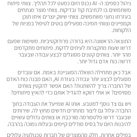
ניהול כספים: ה- AI נכנס היום כמעט לכל תהליך. צוותי פיתוח
משתמשים בו לכתיבת קוד ובדיקות. צוותי מוצר מנתחים
בעזרתו נתוני משתמשים. צוותי שיווק יוצרים איתו תוכן
וקמפיינים וצוותי תמיכה מפעילים בוטים לטיפול בפניות של
הלקוחות.
התוצאה הראשונה היא ברורה: פרודוקטיביות. משימות שפעם
דרשו שעות מתקצרות לעיתים לדקות. פיתוחים מתקדמים
מהר יותר. צוותים קטנים מסוגלים לבצע עבודה שבעבר
דרשה כוח אדם גדול יותר.
אבל כאן מתחילה השאלה המעניינת באמת. אם עובדים
מסוגלים לבצע יותר עבודה בעזרת AI, האם מבנה כוח האדם
של החברה צריך להשתנות? האם אפשר להקטין צוותים
מסוימים? או אולי דווקא להגדיל אותם כדי להאיץ פיתוחים?
ויש גם צד נוסף למטבע. אותו AI שמייעל את העבודה בתוך
החברה עלול גם ליצור מתחרים חדשים מחוץ לה. שירותים
שבעבר דרשו פלטפורמה מורכבת או צוותים גדולים עשויים
להיבנות היום על בסיס מודלים קיימים ובעלות נמוכה בהרבה.
במילים אחרות, חלק מהמוצרים של חברות טכנולוגיה עלולים