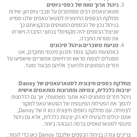
ניהול ארוך טווח של כספי גיוסים
סטארטאפים רבים מסתמכים על סבבי גיוס הון. שירות
מחלקת הכספים החיצונית לסטארטאפים שלנו מסייע
בניהול נכון של הכספים המגויסים ובהקצאתם כך
שניצול הכספים יהיה מקסימלי בנתוני החברה וישרתו
את מטרות החברה.
מניעת משברים וניהול סיכונים
באמצעות מעקב צמוד ותכנון פיננסי מתקדם, אנו
מסוגלים לצפות מראש תרחישים אפשריים שישפיעו על
תזרים המזומנים ולהיערך אליהם מבעוד מועד.
מחלקת כספים חיצונית לסטארטאפים של Danoy:
יציבות כלכלית, צמיחה ופתרונות מותאמים אישית
ניהול תזרים מזומנים הוא אתגר משמעותי, אך גם הזדמנות
להפוך את הפעילות הפיננסית של הסטארטאפ למקור
לצמיחה. עם מחלקת כספים חיצונית כמו זו של Danoy,
אתם יכולים להבטיח לא רק יציבות כלכלית, אלא גם ניהול
פיננסי לסטארטאפים ברמה הגבוהה ביותר.
צריכים עזרה בניהול הכספים שלכם? Danoy כאן כדי לעזור.